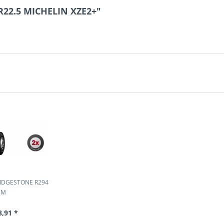
0R22.5 MICHELIN XZE2+"
RIDGESTONE R294
8M
8,91 *