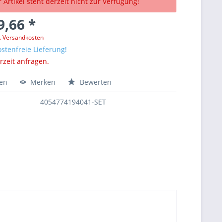
 Artikel steht derzeit nicht zur Verfügung!
9,66 *
l. Versandkosten
stenfreie Lieferung!
erzeit anfragen.
hen
Merken
Bewerten
4054774194041-SET