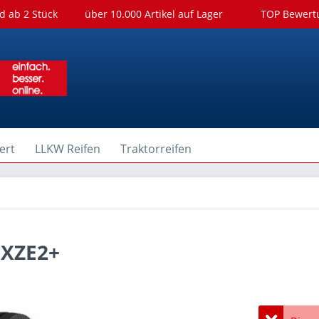
d ab 2 Stück
über 10.000 Artikel auf Lager
TOP Bewer
ert
LLKW Reifen
Traktorreifen
 XZE2+