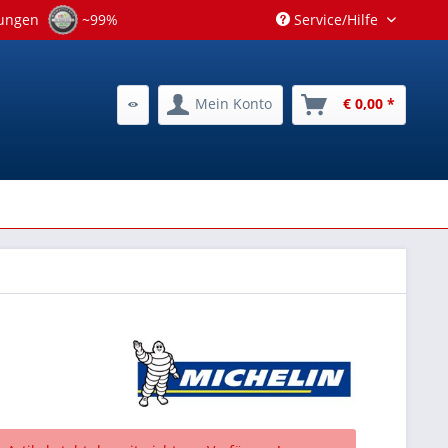
tungen
~99%
Service/Hilfe
Mein Konto
€ 0,00 *