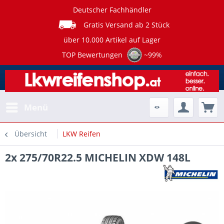
Deutscher Fachhändler
Gratis Versand ab 2 Stück
über 10.000 Artikel auf Lager
TOP Bewertungen
~99%
Menü
Übersicht
LKW Reifen
2x 275/70R22.5 MICHELIN XDW 148L