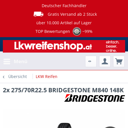
Deutscher Fachhändler
Gratis Versand ab 2 Stück
über 10.000 Artikel auf Lager
TOP Bewertungen
~99%
Menü
Übersicht
LKW Reifen
2x 275/70R22.5 BRIDGESTONE M840 148K