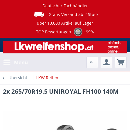
Deutscher Fachhändler
Gratis Versand ab 2 Stück
über 10.000 Artikel auf Lager
TOP Bewertungen
~99%
Menü
Übersicht
LKW Reifen
2x 265/70R19.5 UNIROYAL FH100 140M