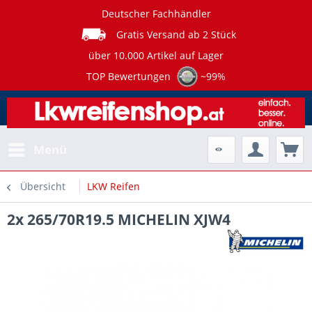
Deutscher Fachhändler
Gratis Versand ab 2 Stück
über 10.000 Artikel auf Lager
TOP Bewertungen
~99%
Menü
Übersicht
LKW Reifen
2x 265/70R19.5 MICHELIN XJW4