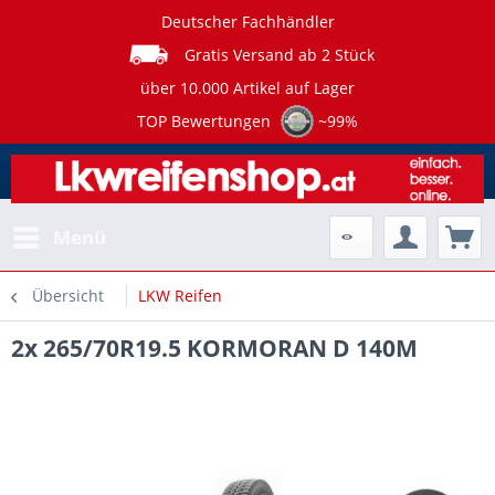
Deutscher Fachhändler
Gratis Versand ab 2 Stück
über 10.000 Artikel auf Lager
TOP Bewertungen
~99%
Menü
Übersicht
LKW Reifen
2x 265/70R19.5 KORMORAN D 140M