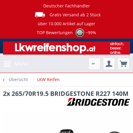
Deutscher Fachhändler
Gratis Versand ab 2 Stück
über 10.000 Artikel auf Lager
TOP Bewertungen
~99%
Menü
Übersicht
LKW Reifen
2x 265/70R19.5 BRIDGESTONE R227 140M