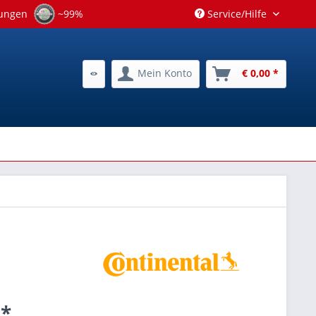
tungen
~99%
Service/Hilfe
Mein Konto
€ 0,00 *
 *