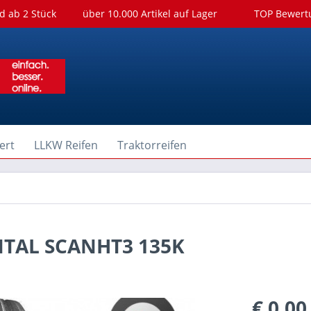
d ab 2 Stück
über 10.000 Artikel auf Lager
TOP Bewer
ert
LLKW Reifen
Traktorreifen
NTAL SCANHT3 135K
€ 0,00