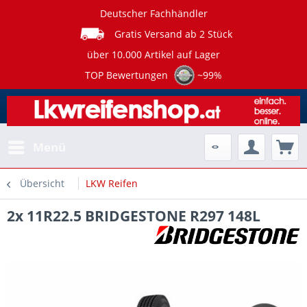
Deutscher Fachhändler
Gratis Versand ab 2 Stück
über 10.000 Artikel auf Lager
TOP Bewertungen
~99%
Menü
Übersicht
LKW Reifen
2x 11R22.5 BRIDGESTONE R297 148L