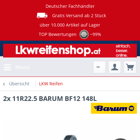
Deutscher Fachhändler
Gratis Versand ab 2 Stück
über 10.000 Artikel auf Lager
TOP Bewertungen
~99%
Menü
Übersicht
LKW Reifen
2x 11R22.5 BARUM BF12 148L