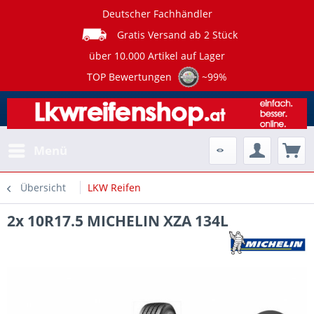
Deutscher Fachhändler
Gratis Versand ab 2 Stück
über 10.000 Artikel auf Lager
TOP Bewertungen
~99%
Menü
Übersicht
LKW Reifen
2x 10R17.5 MICHELIN XZA 134L