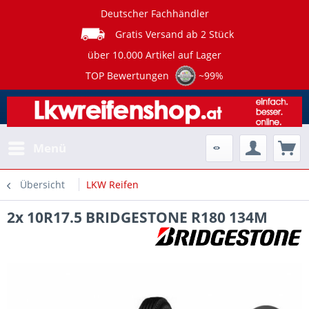
Deutscher Fachhändler
Gratis Versand ab 2 Stück
über 10.000 Artikel auf Lager
TOP Bewertungen
~99%
Menü
Übersicht
LKW Reifen
2x 10R17.5 BRIDGESTONE R180 134M