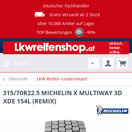
Deutscher Fachhändler
Gratis Versand ab 2 Stück
über 10.000 Artikel auf Lager
TOP Bewertungen
~99%
Menü
Übersicht
LKW Reifen runderneuert
315/70R22.5 MICHELIN X MULTIWAY 3D
XDE 154L (REMIX)