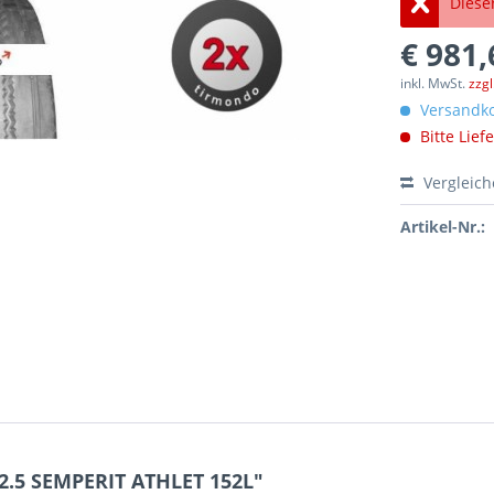
Dieser
€ 981,
inkl. MwSt.
zzg
Versandko
Bitte Lief
Vergleic
Artikel-Nr.:
2.5 SEMPERIT ATHLET 152L"