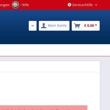
tungen
~99%
Service/Hilfe
Mein Konto
€ 0,00 *