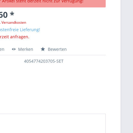
 Artikel steht derzeit nicht zur Verfügung!
60 *
l. Versandkosten
stenfreie Lieferung!
erzeit anfragen.
hen
Merken
Bewerten
4054774203705-SET