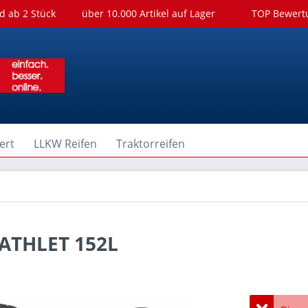
d ab 2 Stück
über 10.000 Artikel auf Lager
TOP Bewer
ert
LLKW Reifen
Traktorreifen
 ATHLET 152L