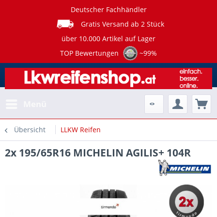
Deutscher Fachhändler
Gratis Versand ab 2 Stück
über 10.000 Artikel auf Lager
TOP Bewertungen
~99%
Menü
Übersicht
LLKW Reifen
2x 195/65R16 MICHELIN AGILIS+ 104R