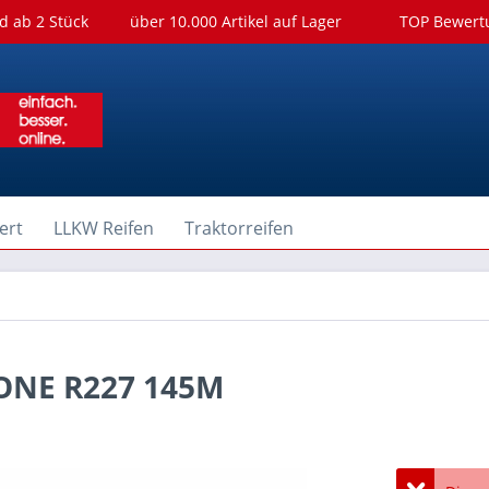
d ab 2 Stück
über 10.000 Artikel auf Lager
TOP Bewer
ert
LLKW Reifen
Traktorreifen
TONE R227 145M