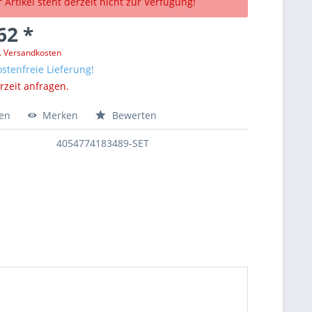
 Artikel steht derzeit nicht zur Verfügung!
62 *
l. Versandkosten
stenfreie Lieferung!
erzeit anfragen.
hen
Merken
Bewerten
4054774183489-SET