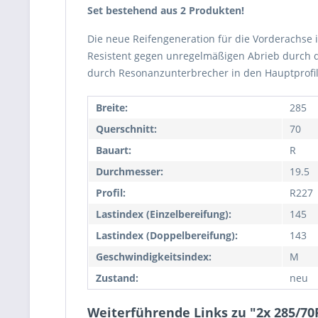
Set bestehend aus 2 Produkten!
Die neue Reifengeneration für die Vorderachse 
Resistent gegen unregelmäßigen Abrieb durch de
durch Resonanzunterbrecher in den Hauptprofilr
Breite:
285
Querschnitt:
70
Bauart:
R
Durchmesser:
19.5
Profil:
R227
Lastindex (Einzelbereifung):
145
Lastindex (Doppelbereifung):
143
Geschwindigkeitsindex:
M
Zustand:
neu
Weiterführende Links zu "2x 285/7