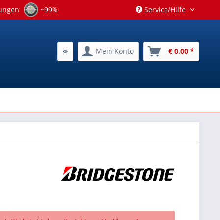
tungen
~99%
Service/Hilfe
Mein Konto
€ 0,00 *