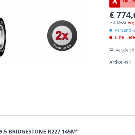
Dieser
€ 774,
inkl. MwSt.
zzg
Versandko
Bitte Lief
Vergleic
Artikel-Nr.:
19.5 BRIDGESTONE R227 145M"