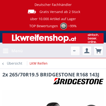
Deutscher Fachhändler
Gratis Versand ab 2 Stück
über 10.000 Artikel auf Lager
TOP Bewertungen
~99%
Menü
Übersicht
LKW Reifen
2x 265/70R19.5 BRIDGESTONE R168 143J